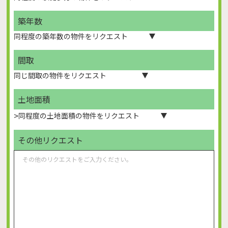
築年数
間取
土地面積
>
その他リクエスト