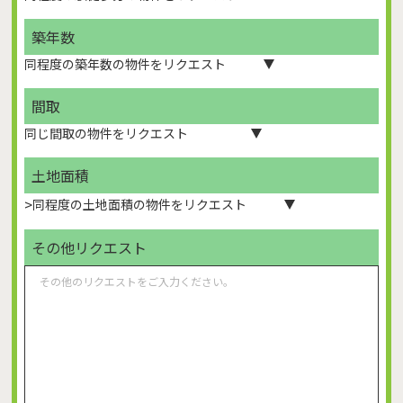
築年数
間取
土地面積
>
その他リクエスト