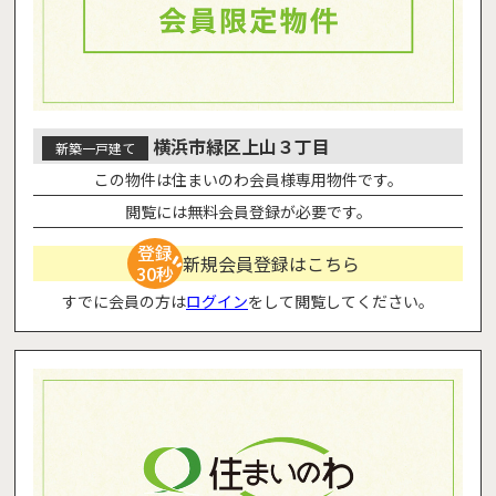
横浜市緑区上山３丁目
新築一戸建て
この物件は住まいのわ会員様専用物件です。
閲覧には無料会員登録が必要です。
登録
新規会員登録はこちら
30秒
すでに会員の方は
ログイン
をして閲覧してください。