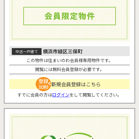
横浜市緑区三保町
中古一戸建て
この物件は住まいのわ会員様専用物件です。
閲覧には無料会員登録が必要です。
登録
新規会員登録はこちら
30秒
すでに会員の方は
ログイン
をして閲覧してください。