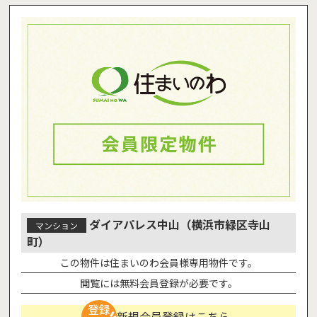
ダイアパレス中山（横浜市緑区寺山
マンション
町）
この物件は住まいのわ会員様専用物件です。
閲覧には無料会員登録が必要です。
登録
新規会員登録はこちら