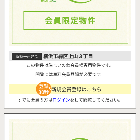
横浜市緑区上山３丁目
新築一戸建て
この物件は住まいのわ会員様専用物件です。
閲覧には無料会員登録が必要です。
登録
新規会員登録はこちら
30秒
すでに会員の方は
ログイン
をして閲覧してください。