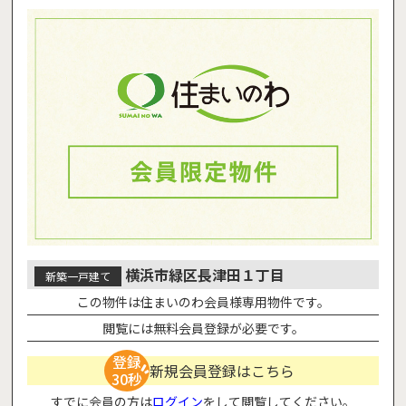
横浜市緑区長津田１丁目
新築一戸建て
この物件は住まいのわ会員様専用物件です。
閲覧には無料会員登録が必要です。
登録
新規会員登録はこちら
30秒
すでに会員の方は
ログイン
をして閲覧してください。