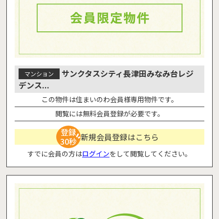
サンクタスシティ長津田みなみ台レジ
マンション
デンス...
この物件は住まいのわ会員様専用物件です。
閲覧には無料会員登録が必要です。
登録
新規会員登録はこちら
30秒
すでに会員の方は
ログイン
をして閲覧してください。