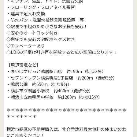
・キッチン、浴室、トイレ、洗面台交換
・フローリング・フロアタイル張替
・建具下足入れ交換
・防水パン・洗濯水栓器具新規設置 等
◇駅まで平坦のため小さなお子様も安心！
◇安心のオートロック付き
◇留守でも安心の宅配ボックス付き
◇エレベーターあり
◇LDKの洋室は引き戸を開放すると広い空間になります！
【周辺環境など】
・まいばすけっと鴨居駅西店 約190ｍ（徒歩3分）
・セブンイレブン横浜鴨居1丁目店 約200ｍ（徒歩3分）
・鴨居公園 約650ｍ（徒歩9分）
・横浜市立鴨居小学校 約400ｍ（徒歩5分）
・横浜市立東鴨居中学校 約1200ｍ（徒歩15分）
＊＊＊＊＊＊＊＊＊＊＊＊＊＊＊＊＊＊＊＊＊＊＊＊＊＊＊＊
＊＊＊＊＊＊＊
横浜市緑区の不動産購入は、仲介手数料最大無料の住まいのわ
にご相談ください！