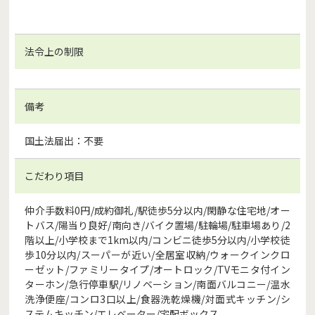
法令上の制限
備考
国土法届出：不要
こだわり項目
仲介手数料0円/成約御礼/駅徒歩5分以内/閑静な住宅地/オー
トバス/陽当り良好/南向き/バイク置場/駐輪場/駐車場あり/2
階以上/小学校まで1km以内/コンビニ徒歩5分以内/小学校徒
歩10分以内/スーパーが近い/全居室収納/ウォークインクロ
ーゼット/ファミリータイプ/オートロック/TVモニタ付イン
ターホン/急行停車駅/リノベーション/南面バルコニー/温水
洗浄便座/コンロ3口以上/食器洗乾燥機/対面式キッチン/シ
ステムキッチン/エレベーター/宅配ボックス