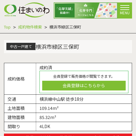
MENU
Top
成約物件検索
横浜市緑区三保町
横浜市緑区三保町
中古一戸建て
成約済
会員登録で販売価格が閲覧できます。
成約価格
会員登録はこちらから
交通
横浜線中山駅 徒歩18分
土地面積
109.14m²
建物面積
85.32m²
間取り
4LDK