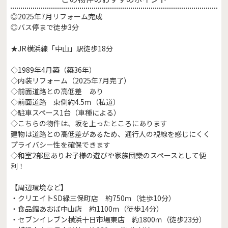
◎2025年7月リフォーム完成
◎バス停まで徒歩3分
★JR横浜線「中山」駅徒歩18分
◇1989年4月築（築36年）
◇内装リフォーム（2025年7月完了）
◇前面道路との高低差 あり
◇前面道路 東側約4.5ｍ（私道）
◇駐車スペース1台（車種による）
◇こちらの物件は、坂を上ったところにあります
建物は道路との高低差があるため、通行人の視線を感じにくく
プライバシー性を確保できます
◇和室2部屋ありお子様の遊びや家族団欒のスペースとして便
利！
【周辺環境など】
・クリエイトSD緑三保町店 約750ｍ（徒歩10分）
・食品館あおば中山店 約1100ｍ（徒歩14分）
・セブンイレブン横浜十日市場東店 約1800ｍ（徒歩23分）