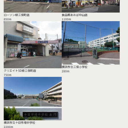
ローソン緑三保町店
食品館あおば中山店
850m
1100m
横浜市立三保小学校
クリエイトSD緑三保町店
280m
750m
横浜市立十日市場中学校
2200m