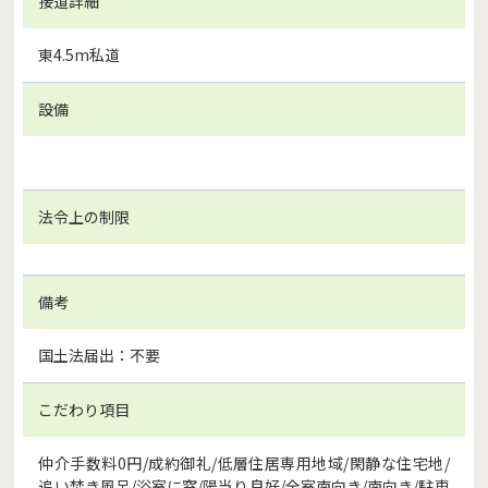
接道詳細
東4.5m私道
設備
法令上の制限
備考
国土法届出：不要
こだわり項目
仲介手数料0円/成約御礼/低層住居専用地域/閑静な住宅地/
追い焚き風呂/浴室に窓/陽当り良好/全室南向き/南向き/駐車