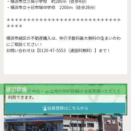
・横浜市立三保小学校 約280m（徒歩4分）
・横浜市立十日市場中学校 2200m（徒歩28分）
＊＊＊＊＊＊＊＊＊＊＊＊＊＊＊＊＊＊＊＊＊＊＊＊＊＊＊＊
＊＊＊＊
横浜市緑区の不動産購入は、仲介手数料最大無料の住まいのわ
にご相談ください！
お問い合わせは【0120-47-5553（通話料無料）】まで！
周辺環境
新築
・
中古
・
土地
のMAP詳細は 会員登録いただくと
利用できます。
会員登録はこちらから