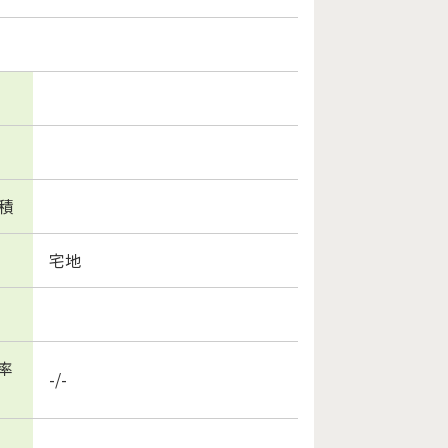
積
宅地
率
-/-