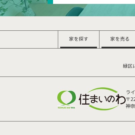
家を探す
家を売る
緑区
ラ
〒22
神奈