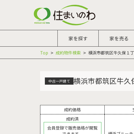
家を探す
家を売る
Top
成約物件検索
横浜市都筑区牛久保１
横浜市都筑区牛久
中古一戸建て
成約価格
成約済
会員登録で販売価格が閲覧
できます。
横浜ブルーラ