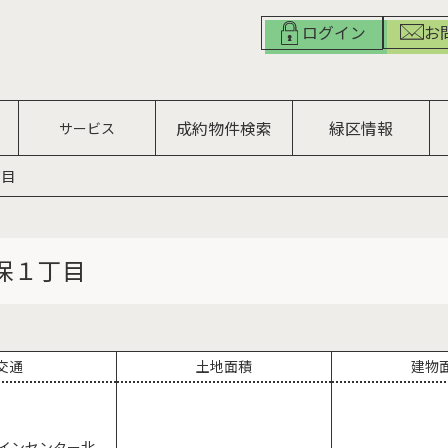
お
ログイン
成約物件検索
緑区情報
サービス
丁目
保１丁目
交通
土地面積
建物
インセンター北