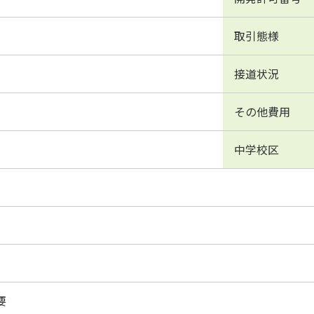
取引態様
接道状況
その他費用
中学校区
要