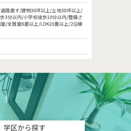
道路面す/建物30坪以上/土地50坪以上/
歩3分以内/小学校徒歩10分以内/整備さ
/全居室6畳以上/LDK20畳以上/2沿線
う！
学区から探す