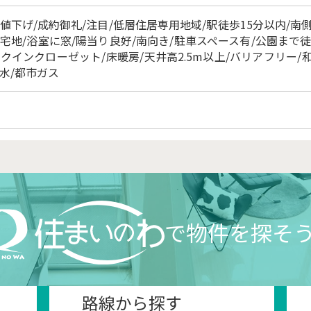
値下げ/成約御礼/注目/低層住居専用地域/駅徒歩15分以内/南側
宅地/浴室に窓/陽当り良好/南向き/駐車スペース有/公園まで徒
クインクローゼット/床暖房/天井高2.5m以上/バリアフリー/和室
水/都市ガス
で物件を探そ
路線から探す