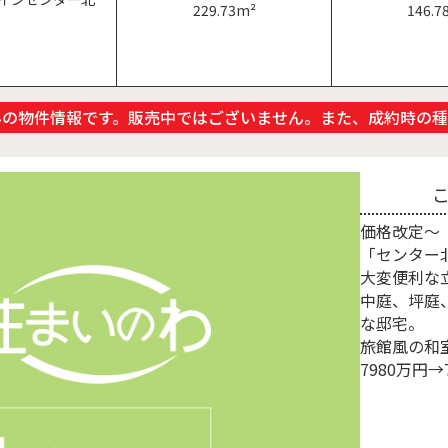
229.73m²
146.7
みの物件情報です。販売中ではございません。また、成約時の種
価格改定～
「センター
大変便利な
中庭、坪庭
な邸宅。
旅館風の和
7980万円→