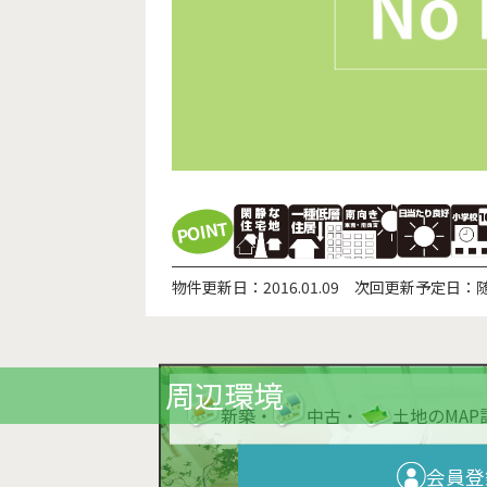
POINT
物件更新日：
2016.01.09
次回更新予定日：
周辺環境
新築
・
中古
・
土地
のMA
会員登