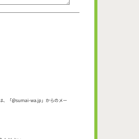
@sumai-wa.jp」からのメー
。