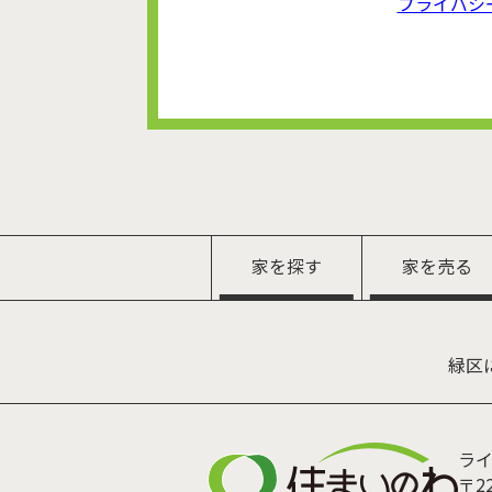
プライバシ
家を探す
家を売る
緑区
ラ
〒22