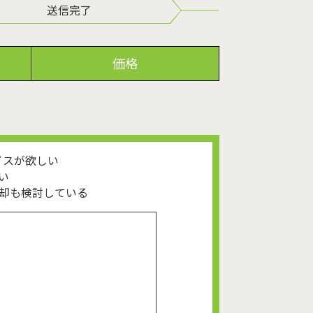
送信完了
価格
イスが欲しい
い
却も検討している