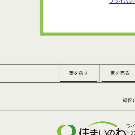
プライバシ
家を探す
家を売る
緑区
ラ
〒22