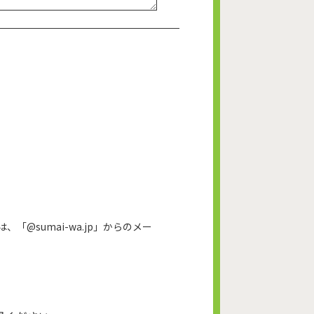
@sumai-wa.jp」からのメー
。