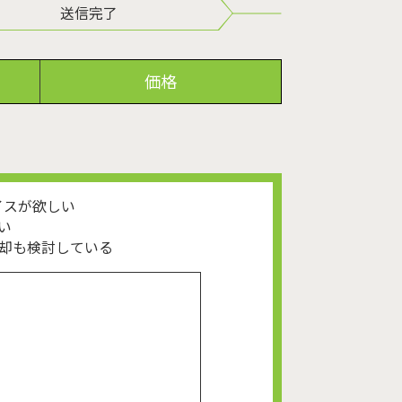
送信完了
価格
イスが欲しい
い
却も検討している